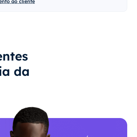
nto ao cliente
entes
ia da