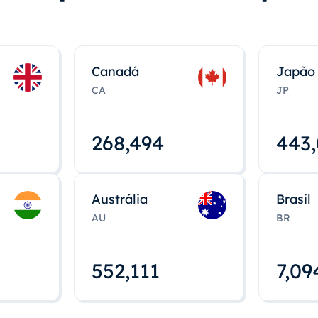
Canadá
Japão
CA
JP
268,495
443
Austrália
Brasil
AU
BR
552,112
7,09