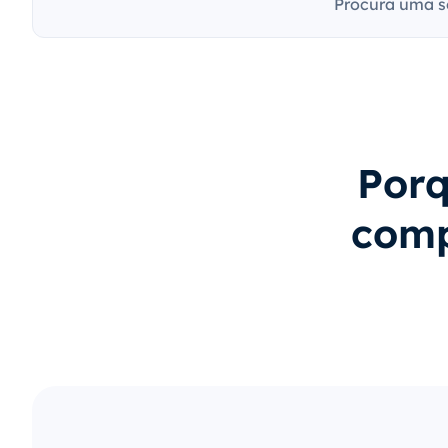
Procura uma s
Porq
comp