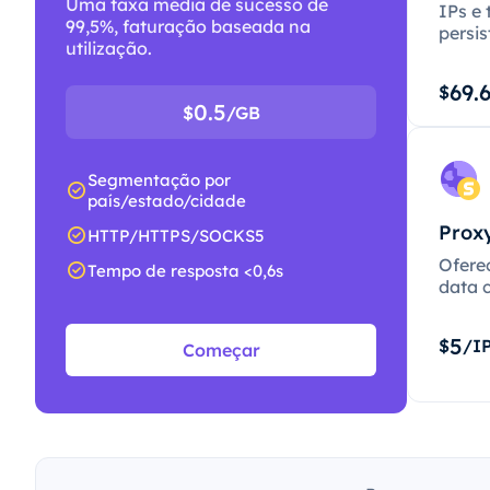
Uma taxa média de sucesso de
IPs e 
99,5%, faturação baseada na
persis
utilização.
69.
$
0.5
$
/GB
Segmentação por
país/estado/cidade
Proxy
HTTP/HTTPS/SOCKS5
Ofere
Tempo de resposta <0,6s
data c
5
$
/I
Começar