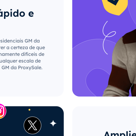
ápido e
esidenciais GM da
ter a certeza de que
mamente difíceis de
qualquer escala de
s GM da ProxySale.
Amplie