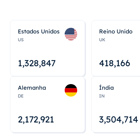
Estados Unidos
Reino Unido
US
UK
1,328,848
418,167
Alemanha
Índia
DE
IN
2,172,922
3,504,715