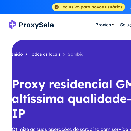
Exclusivo para novos usuários
Proxies
Solu
Início
Todos os locais
Gambia
Proxy residencial G
altíssima qualidade
IP
Otimize as suas operações de scraping com servido