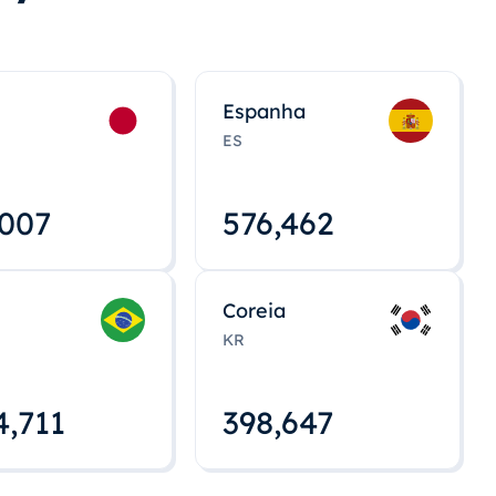
Espanha
ES
,008
576,463
Coreia
KR
4,712
398,648