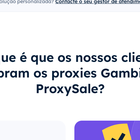
olução personalizada?
Contacte o seu gestor de atendime
ue é que os nossos cli
ram os proxies Gamb
ProxySale?