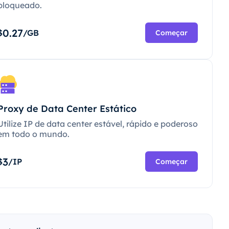
bloqueado.
0.27
$
/GB
Começar
Proxy de Data Center Estático
Utilize IP de data center estável, rápido e poderoso
em todo o mundo.
3
$
/IP
Começar