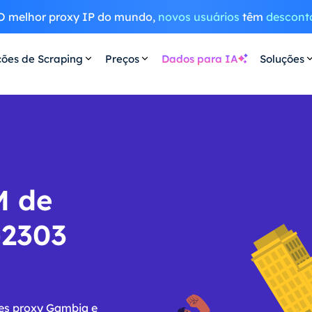
O melhor proxy IP do mundo,
novos usuários
têm
descont
ções de Scraping
Preços
Dados para IA
Soluções
M de
-2303
res proxy Gambia e