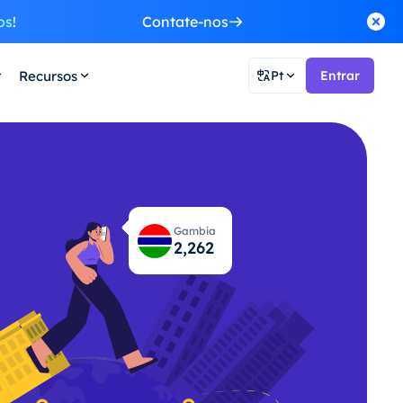
os
!
Contate-nos
Recursos
Pt
Entrar
Gambia
2,303