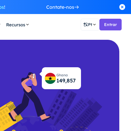
os
!
Contate-nos
Recursos
Pt
Entrar
Ghana
149,916