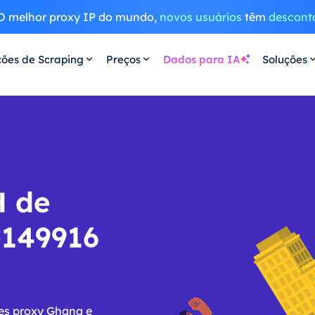
O melhor proxy IP do mundo,
novos usuários
têm
descont
ções de Scraping
Preços
Dados para IA
Soluções
H de
-149916
res proxy Ghana e