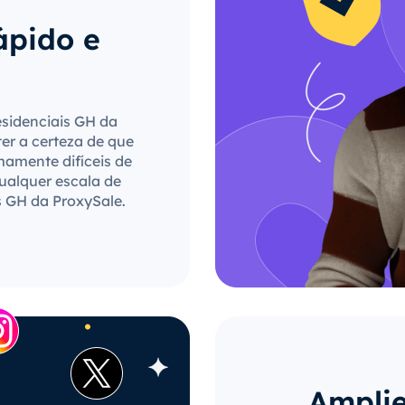
ápido e
esidenciais GH da
ter a certeza de que
mamente difíceis de
qualquer escala de
s GH da ProxySale.
Amplie