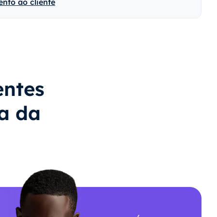
nto ao cliente
entes
a da