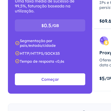
Uma taxa média de sucesso de
IPs e 
99,5%, faturação baseada na
persis
utilização.
69.
$
0.5
$
/GB
Segmentação por
país/estado/cidade
Proxy
HTTP/HTTPS/SOCKS5
Ofere
Tempo de resposta <0,6s
data c
5
$
/I
Começar