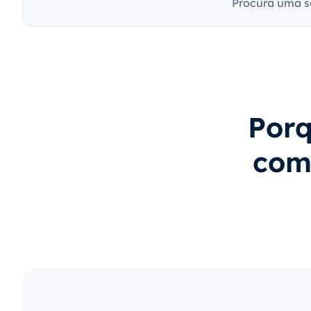
Procura uma s
Porq
com