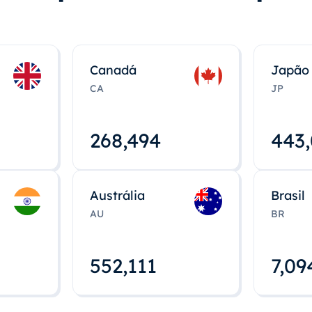
Canadá
Japão
CA
JP
268,495
443
Austrália
Brasil
AU
BR
552,112
7,09