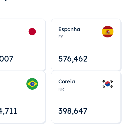
Espanha
ES
,008
576,463
Coreia
KR
4,712
398,648