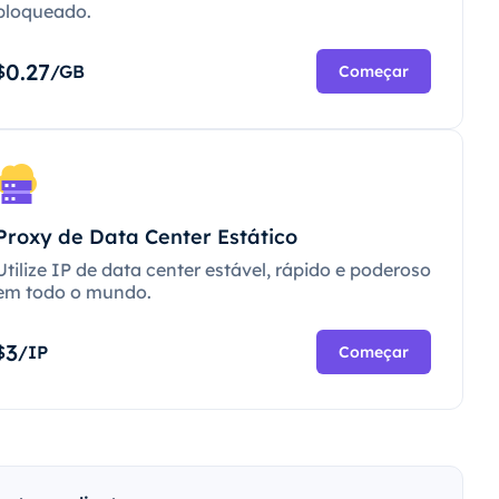
bloqueado.
0.27
$
/GB
Começar
Proxy de Data Center Estático
Utilize IP de data center estável, rápido e poderoso
em todo o mundo.
3
$
/IP
Começar