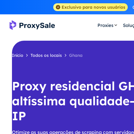
Exclusivo para novos usuários
Proxies
Solu
Início
Todos os locais
Ghana
Proxy residencial G
altíssima qualidade
IP
Otimize as suas operações de scraping com servido