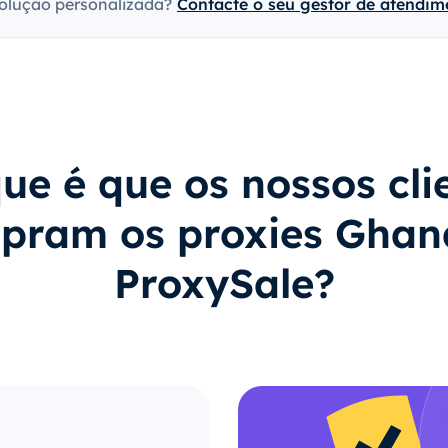
olução personalizada?
Contacte o seu gestor de atendime
ue é que os nossos cli
pram os proxies Ghan
ProxySale?