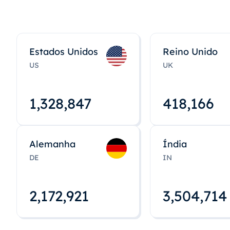
Estados Unidos
Reino Unido
US
UK
1,328,848
418,167
Alemanha
Índia
DE
IN
2,172,922
3,504,715