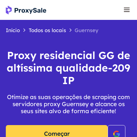
Início
Todos os locais
Guernsey
Proxy residencial GG de
altíssima qualidade-209
IP
Otimize as suas operações de scraping com
servidores proxy Guernsey e alcance os
seus sites alvo de forma eficiente!
Começar