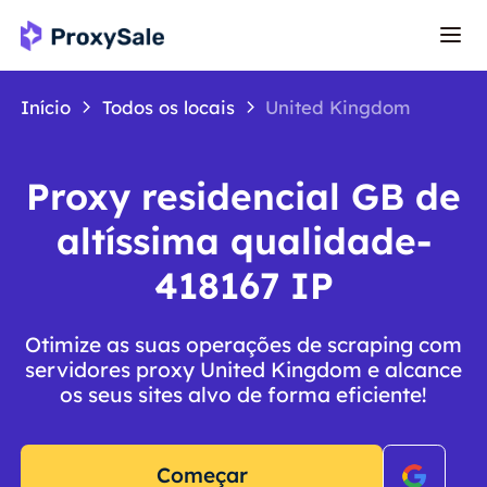
Início
Todos os locais
United Kingdom
Proxy residencial GB de
altíssima qualidade-
418167 IP
Otimize as suas operações de scraping com
servidores proxy United Kingdom e alcance
os seus sites alvo de forma eficiente!
Começar