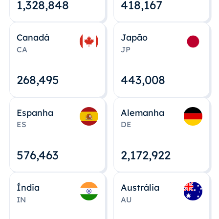
1,328,848
418,167
Canadá
Japão
CA
JP
268,495
443,008
Espanha
Alemanha
ES
DE
576,463
2,172,922
Índia
Austrália
IN
AU