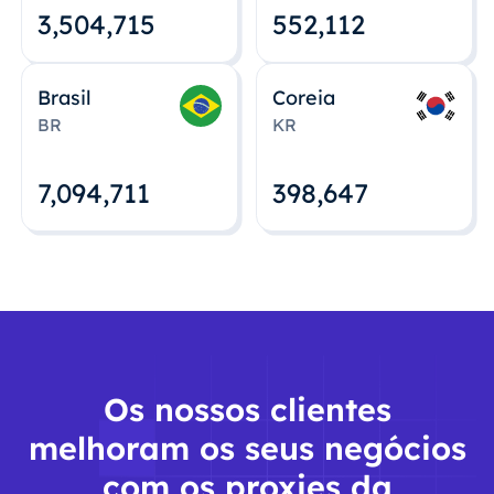
3,504,715
552,112
Brasil
Coreia
BR
KR
7,094,712
398,648
Os nossos clientes
melhoram os seus negócios
com os proxies da