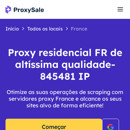
Início
Todos os locais
France
Proxy residencial FR de
altíssima qualidade-
845481 IP
Otimize as suas operações de scraping com
servidores proxy France e alcance os seus
sites alvo de forma eficiente!
Começar