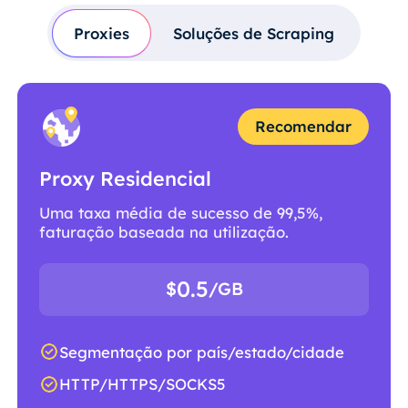
Proxies
Soluções de Scraping
Recomendar
Proxy Residencial
Uma taxa média de sucesso de 99,5%,
faturação baseada na utilização.
0.5
$
/GB
Segmentação por país/estado/cidade
HTTP/HTTPS/SOCKS5