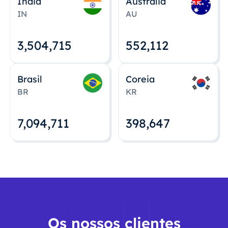
Índia
Austrália
IN
AU
3,504,715
552,112
Brasil
Coreia
BR
KR
7,094,712
398,648
Os nossos clientes