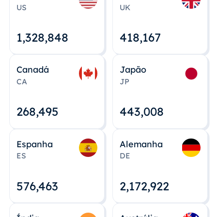
US
UK
1,328,848
418,167
Canadá
Japão
CA
JP
268,495
443,008
Espanha
Alemanha
ES
DE
576,463
2,172,922