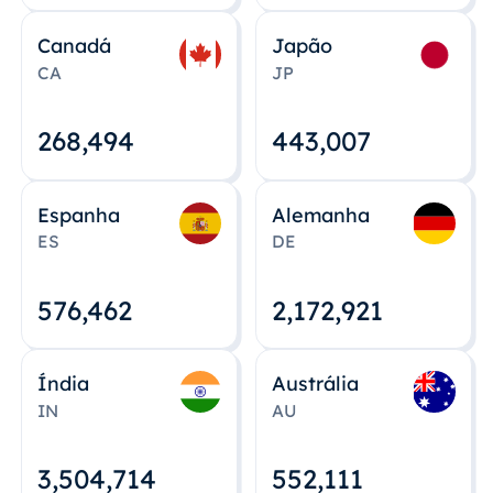
Canadá
Japão
CA
JP
268,495
443,008
Espanha
Alemanha
ES
DE
576,463
2,172,922
Índia
Austrália
IN
AU
3,504,715
552,112