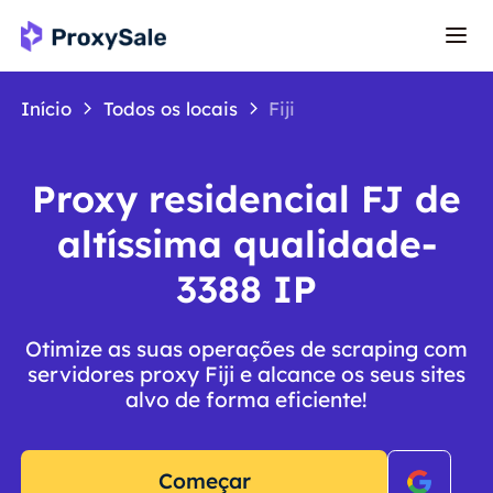
Início
Todos os locais
Fiji
Proxy residencial FJ de
altíssima qualidade-
3388 IP
Otimize as suas operações de scraping com
servidores proxy Fiji e alcance os seus sites
alvo de forma eficiente!
Começar