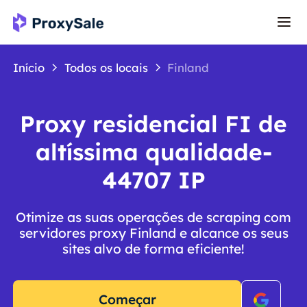
Início
Todos os locais
Finland
Proxy residencial FI de
altíssima qualidade-
44707 IP
Otimize as suas operações de scraping com
servidores proxy Finland e alcance os seus
sites alvo de forma eficiente!
Começar