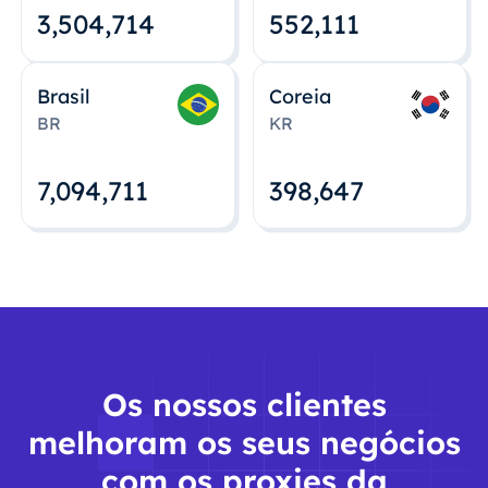
3,504,715
552,112
Brasil
Coreia
BR
KR
7,094,712
398,648
Os nossos clientes
melhoram os seus negócios
com os proxies da