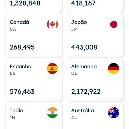
1,328,848
418,167
Canadá
Japão
CA
JP
268,495
443,008
Espanha
Alemanha
ES
DE
576,463
2,172,922
Índia
Austrália
IN
AU