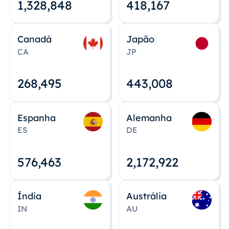
1,328,848
418,167
Canadá
Japão
CA
JP
268,495
443,008
Espanha
Alemanha
ES
DE
576,463
2,172,922
Índia
Austrália
IN
AU