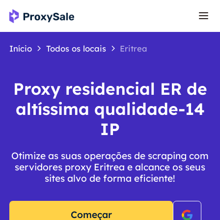
Início
Todos os locais
Eritrea
Proxy residencial ER de
altíssima qualidade-14
IP
Otimize as suas operações de scraping com
servidores proxy Eritrea e alcance os seus
sites alvo de forma eficiente!
Começar