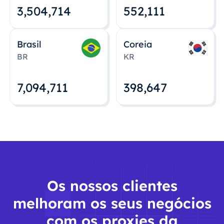
3,504,715
552,112
Brasil
Coreia
BR
KR
7,094,712
398,648
Os nossos clientes
melhoram os seus negócios
com os proxies da