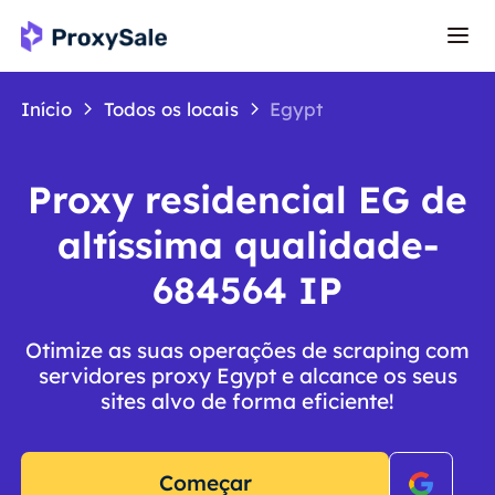
Início
Todos os locais
Egypt
Proxy residencial EG de
altíssima qualidade-
684564 IP
Otimize as suas operações de scraping com
servidores proxy Egypt e alcance os seus
sites alvo de forma eficiente!
Começar