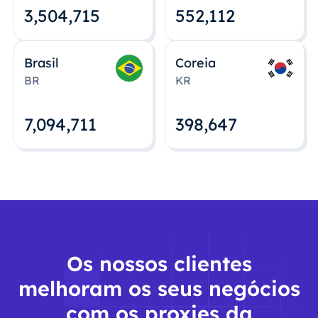
3,504,715
552,112
Brasil
Coreia
BR
KR
7,094,712
398,648
Os nossos clientes
melhoram os seus negócios
com os proxies da