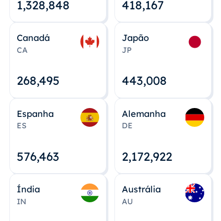
1,328,848
418,167
Canadá
Japão
CA
JP
268,495
443,008
Espanha
Alemanha
ES
DE
576,463
2,172,922
Índia
Austrália
IN
AU