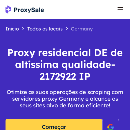
Início
Todos os locais
Germany
Proxy residencial DE de
altíssima qualidade-
2172922 IP
Otimize as suas operações de scraping com
servidores proxy Germany e alcance os
seus sites alvo de forma eficiente!
Começar