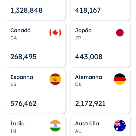
1,328,848
418,167
Canadá
Japão
CA
JP
268,495
443,008
Espanha
Alemanha
ES
DE
576,463
2,172,922
Índia
Austrália
IN
AU