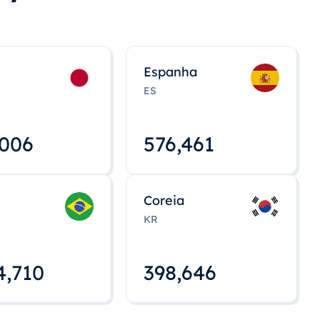
Espanha
ES
,008
576,463
Coreia
KR
4,712
398,648