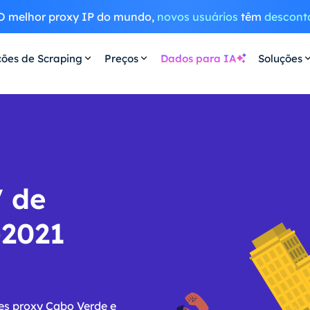
O melhor proxy IP do mundo,
novos usuários
têm
descont
ções de Scraping
Preços
Dados para IA
Soluções
V de
-2021
es proxy Cabo Verde e