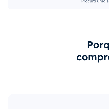
Procura uma s
Porq
compr