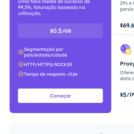
Uma taxa média de sucesso de
IPs e 
99,5%, faturação baseada na
persis
utilização.
69.
$
0.5
$
/GB
Segmentação por
país/estado/cidade
Proxy
HTTP/HTTPS/SOCKS5
Ofere
Tempo de resposta <0,6s
data c
5
$
/I
Começar