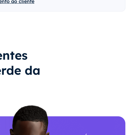
nto ao cliente
entes
rde da