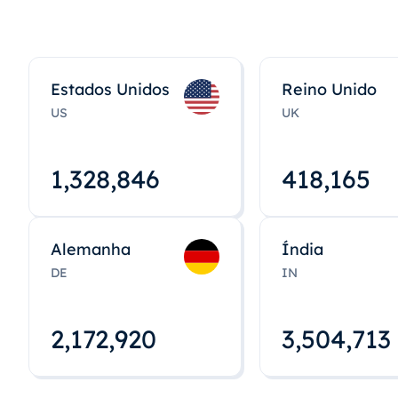
Estados Unidos
Reino Unido
US
UK
1,328,848
418,167
Alemanha
Índia
DE
IN
2,172,922
3,504,715