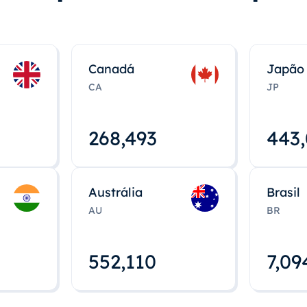
Canadá
Japão
CA
JP
268,495
443
Austrália
Brasil
AU
BR
552,112
7,09