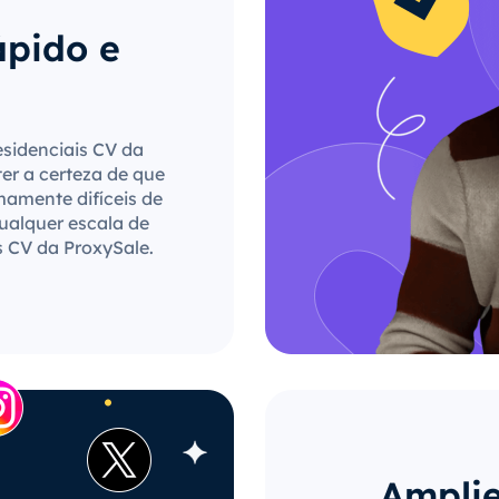
ápido e
esidenciais CV da
ter a certeza de que
mamente difíceis de
qualquer escala de
s CV da ProxySale.
Amplie