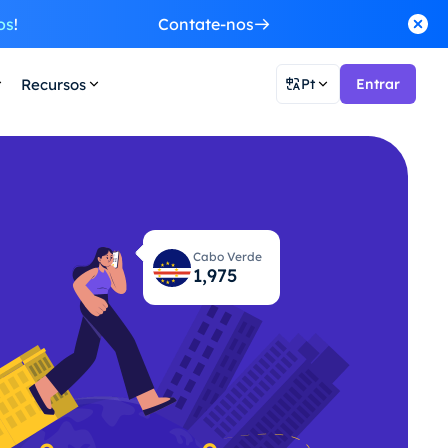
os
!
Contate-nos
Recursos
Pt
Entrar
Cabo Verde
2,021