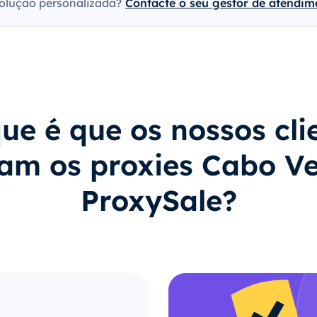
olução personalizada?
Contacte o seu gestor de atendime
ue é que os nossos cli
am os proxies Cabo Ve
ProxySale?