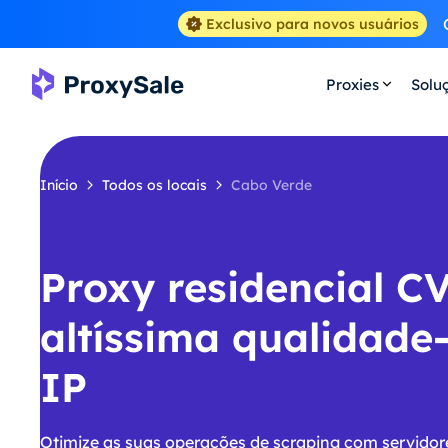
Exclusivo para novos usuários
Proxies
Solu
Início
Todos os locais
Cabo Verde
Proxy residencial C
altíssima qualidade
IP
Otimize as suas operações de scraping com servidor