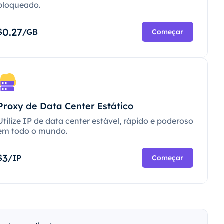
bloqueado.
0.27
$
/GB
Começar
Proxy de Data Center Estático
Utilize IP de data center estável, rápido e poderoso
em todo o mundo.
3
$
/IP
Começar