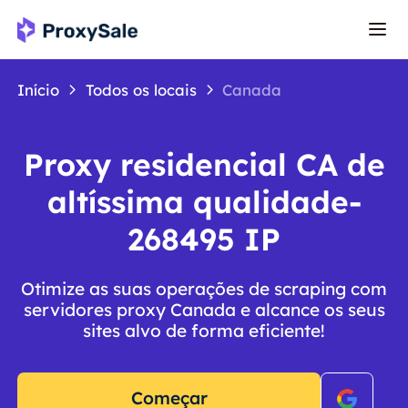
Início
Todos os locais
Canada
Proxy residencial CA de
altíssima qualidade-
268495 IP
Otimize as suas operações de scraping com
servidores proxy Canada e alcance os seus
sites alvo de forma eficiente!
Começar