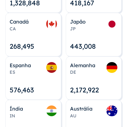
1,328,848
418,167
Canadá
Japão
CA
JP
268,495
443,008
Espanha
Alemanha
ES
DE
576,463
2,172,922
Índia
Austrália
IN
AU