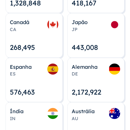
1,328,848
418,167
Canadá
Japão
CA
JP
268,495
443,008
Espanha
Alemanha
ES
DE
576,463
2,172,922
Índia
Austrália
IN
AU