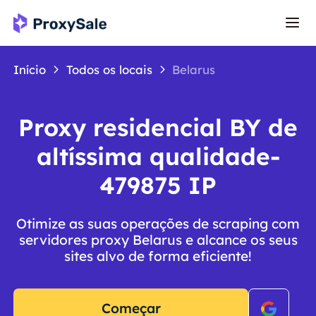
Início
Todos os locais
Belarus
Proxy residencial BY de
altíssima qualidade-
479875 IP
Otimize as suas operações de scraping com
servidores proxy Belarus e alcance os seus
sites alvo de forma eficiente!
Começar