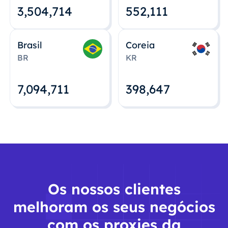
3,504,715
552,112
Brasil
Coreia
BR
KR
7,094,712
398,648
Os nossos clientes
melhoram os seus negócios
com os proxies da