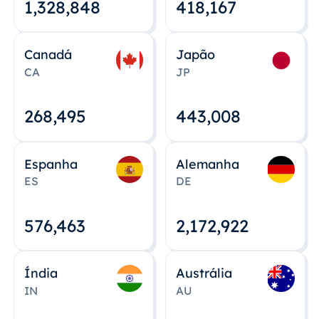
1,328,848
418,167
Canadá
Japão
CA
JP
268,495
443,008
Espanha
Alemanha
ES
DE
576,463
2,172,922
Índia
Austrália
IN
AU