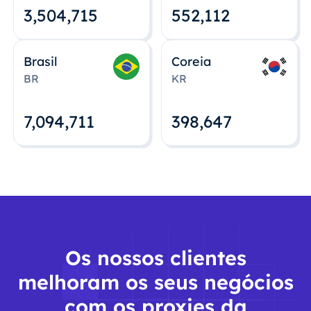
3,504,715
552,112
Brasil
Coreia
BR
KR
7,094,712
398,648
Os nossos clientes
melhoram os seus negócios
com os proxies da