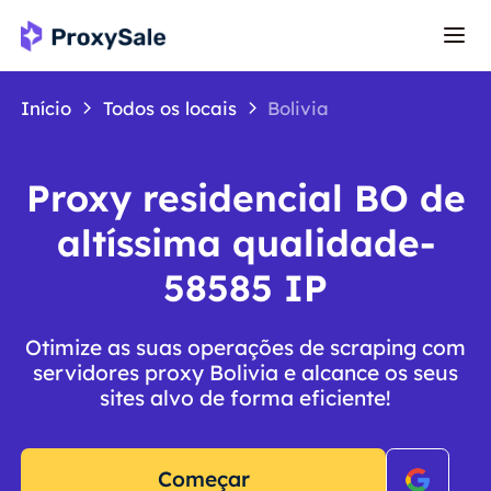
Início
Todos os locais
Bolivia
Proxy residencial BO de
altíssima qualidade-
58585 IP
Otimize as suas operações de scraping com
servidores proxy Bolivia e alcance os seus
sites alvo de forma eficiente!
Começar