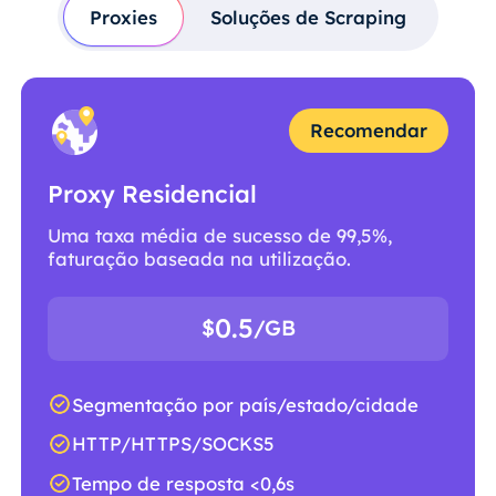
Proxies
Soluções de Scraping
Recomendar
Proxy Residencial
Uma taxa média de sucesso de 99,5%,
faturação baseada na utilização.
0.5
$
/GB
Segmentação por país/estado/cidade
HTTP/HTTPS/SOCKS5
Tempo de resposta <0,6s