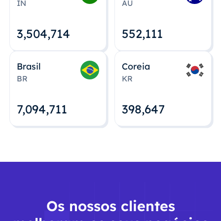
IN
AU
3,504,715
552,112
Brasil
Coreia
BR
KR
7,094,712
398,648
Os nossos clientes