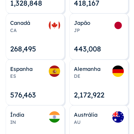
1,328,848
418,167
Canadá
Japão
CA
JP
268,495
443,008
Espanha
Alemanha
ES
DE
576,463
2,172,922
Índia
Austrália
IN
AU