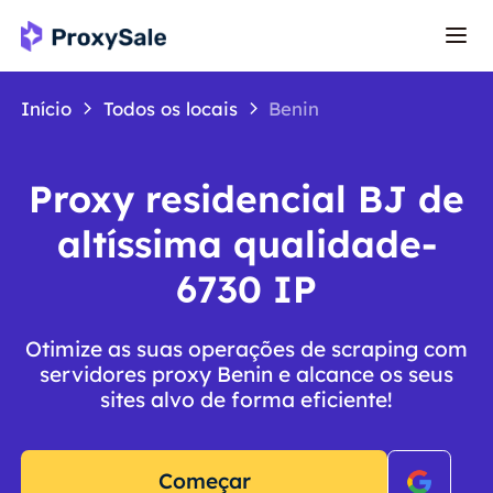
Início
Todos os locais
Benin
Proxy residencial BJ de
altíssima qualidade-
6730 IP
Otimize as suas operações de scraping com
servidores proxy Benin e alcance os seus
sites alvo de forma eficiente!
Começar