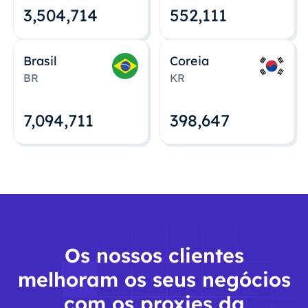
3,504,715
552,112
Brasil
Coreia
BR
KR
7,094,712
398,648
Os nossos clientes
melhoram os seus negócios
com os proxies da