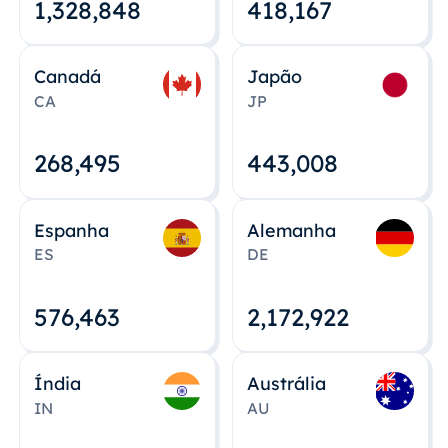
1,328,848
418,167
Canadá
Japão
CA
JP
268,495
443,008
Espanha
Alemanha
ES
DE
576,463
2,172,922
Índia
Austrália
IN
AU