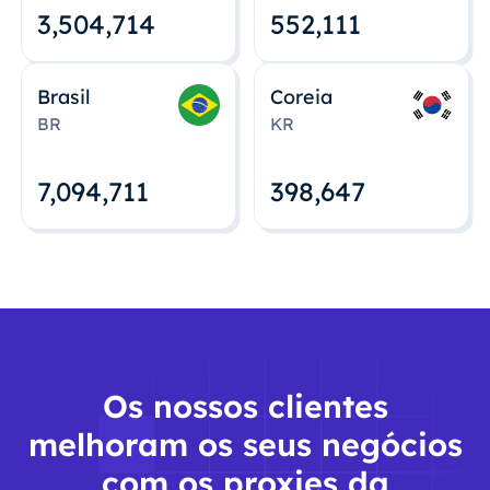
3,504,715
552,112
Brasil
Coreia
BR
KR
7,094,712
398,648
Os nossos clientes
melhoram os seus negócios
com os proxies da