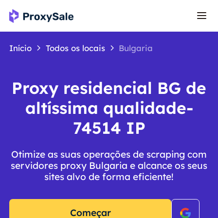
Início
Todos os locais
Bulgaria
Proxy residencial BG de
altíssima qualidade-
74514 IP
Otimize as suas operações de scraping com
servidores proxy Bulgaria e alcance os seus
sites alvo de forma eficiente!
Começar