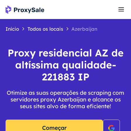
Início
Todos os locais
Azerbaijan
Proxy residencial AZ de
altíssima qualidade-
221883 IP
Otimize as suas operações de scraping com
servidores proxy Azerbaijan e alcance os
seus sites alvo de forma eficiente!
Começar