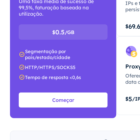
Uma taxa média de sucesso de
IPs e 
99,5%, faturação baseada na
persis
utilização.
69.
$
0.5
$
/GB
Segmentação por
país/estado/cidade
Proxy
HTTP/HTTPS/SOCKS5
Ofere
Tempo de resposta <0,6s
data c
5
$
/I
Começar