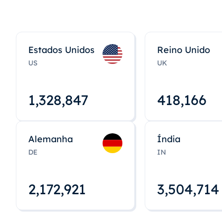
Estados Unidos
Reino Unido
US
UK
1,328,848
418,167
Alemanha
Índia
DE
IN
2,172,922
3,504,715