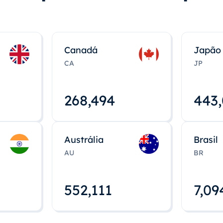
Canadá
Japão
CA
JP
268,495
443
Austrália
Brasil
AU
BR
552,112
7,09