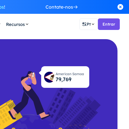
os
!
Contate-nos
Recursos
Pt
Entrar
American Samoa
79,835