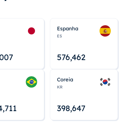
Espanha
ES
,008
576,463
Coreia
KR
4,712
398,648