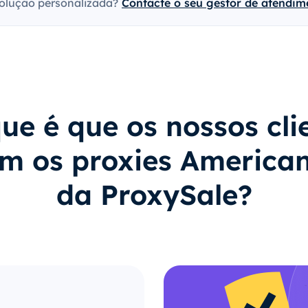
olução personalizada?
Contacte o seu gestor de atendime
ue é que os nossos cli
m os proxies America
da ProxySale?