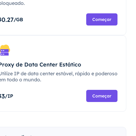
bloqueado.
0.27
$
/GB
Começar
Proxy de Data Center Estático
Utilize IP de data center estável, rápido e poderoso
em todo o mundo.
3
$
/IP
Começar