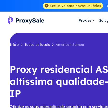
Exclusivo para novos usuários
Proxies
Solu
Início
Todos os locais
American Samoa
Proxy residencial A
altíssima qualidade
IP
Otimize as suas operações de scraping com servido