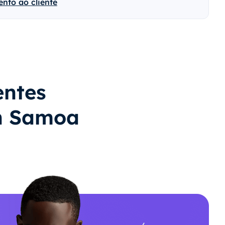
nto ao cliente
entes
n Samoa