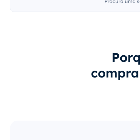
Procura uma s
Porq
compra