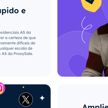
ápido e
esidenciais AS da
ter a certeza de que
mamente difíceis de
qualquer escala de
s AS da ProxySale.
Amplie