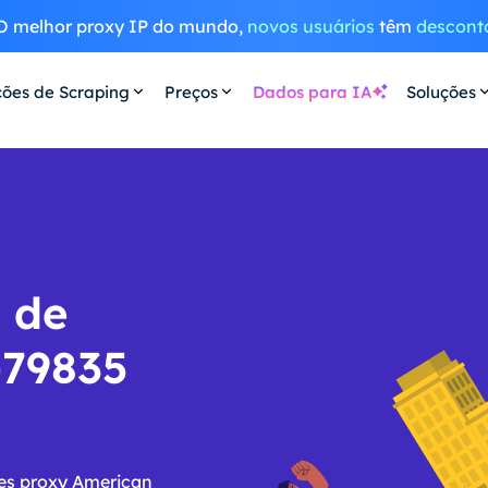
O melhor proxy IP do mundo,
novos usuários
têm
descont
ções de Scraping
Preços
Dados para IA
Soluções
S de
-79835
res proxy American