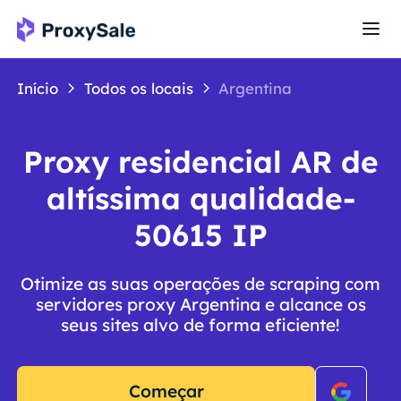
Início
Todos os locais
Argentina
Proxy residencial AR de
altíssima qualidade-
50615 IP
Otimize as suas operações de scraping com
servidores proxy Argentina e alcance os
seus sites alvo de forma eficiente!
Começar