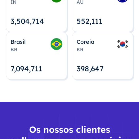
IN
AU
3,504,715
552,112
Brasil
Coreia
BR
KR
7,094,712
398,648
Os nossos clientes