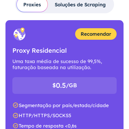
Proxies
Soluções de Scraping
Recomendar
Proxy Residencial
Uma taxa média de sucesso de 99,5%,
faturação baseada na utilização.
0.5
$
/GB
Segmentação por país/estado/cidade
HTTP/HTTPS/SOCKS5
Tempo de resposta <0,6s