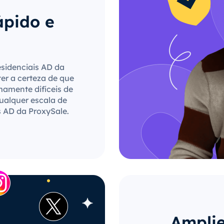
ápido e
esidenciais AD da
ter a certeza de que
mamente difíceis de
qualquer escala de
s AD da ProxySale.
Amplie