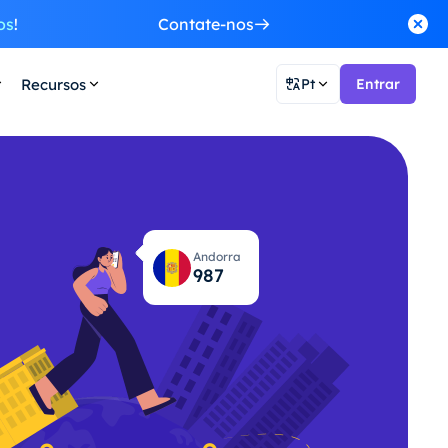
os
!
Contate-nos
Recursos
Pt
Entrar
Andorra
1,053