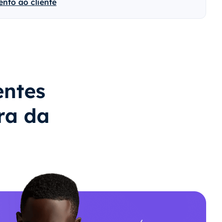
nto ao cliente
entes
ra da