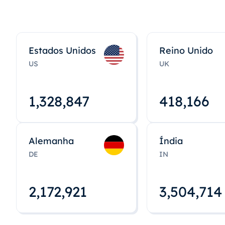
Estados Unidos
Reino Unido
US
UK
1,328,848
418,167
Alemanha
Índia
DE
IN
2,172,922
3,504,715