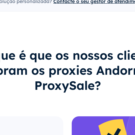
olução personalizada?
Contacte o seu gestor de atendime
ue é que os nossos cli
ram os proxies Andor
ProxySale?