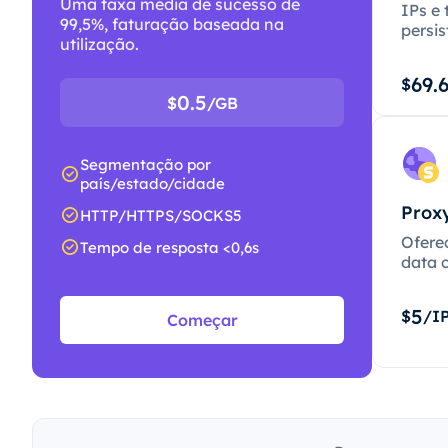
Uma taxa média de sucesso de
IPs e 
99,5%, faturação baseada na
persis
utilização.
69.
$
0.5
$
/GB
Segmentação por
país/estado/cidade
Proxy
HTTP/HTTPS/SOCKS5
Ofere
Tempo de resposta <0,6s
data c
5
$
/I
Começar