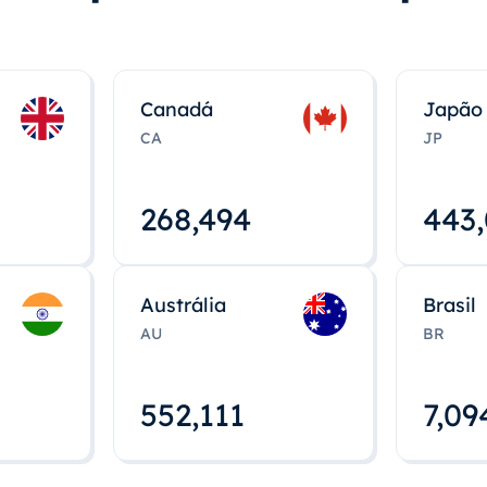
Canadá
Japão
CA
JP
268,495
443
Austrália
Brasil
AU
BR
552,112
7,09