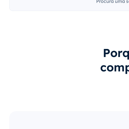
Procura uma s
Porq
comp