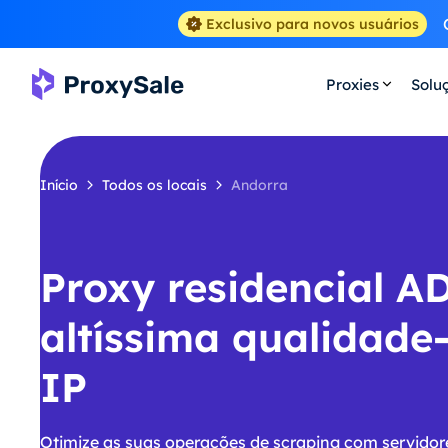
Exclusivo para novos usuários
Proxies
Solu
Início
Todos os locais
Andorra
Proxy residencial A
altíssima qualidade
IP
Otimize as suas operações de scraping com servidor