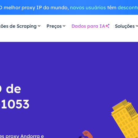
O melhor proxy IP do mundo,
novos usuários
têm
descont
ções de Scraping
Preços
Dados para IA
Soluções
D de
-1053
es proxy Andorra e