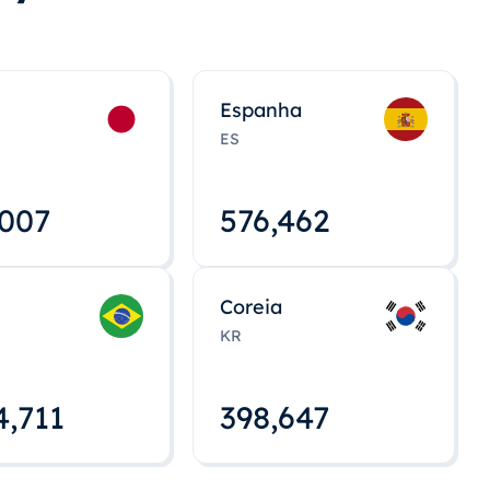
Espanha
ES
,008
576,463
Coreia
KR
4,712
398,648