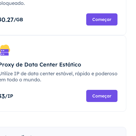
bloqueado.
0.27
$
/GB
Começar
Proxy de Data Center Estático
Utilize IP de data center estável, rápido e poderoso
em todo o mundo.
3
$
/IP
Começar