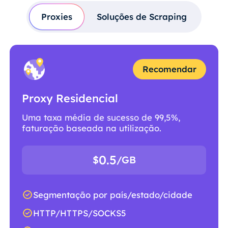
Proxies
Soluções de Scraping
Recomendar
Proxy Residencial
Uma taxa média de sucesso de 99,5%,
faturação baseada na utilização.
0.5
$
/GB
Segmentação por país/estado/cidade
HTTP/HTTPS/SOCKS5