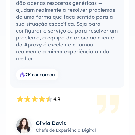
ferramentas"
Consegui integrar o
ProxySale na minha configuração atual
com facilidade. O processo de
configuração foi simples e intuitivo, e
consegui que tudo funcionasse sem
problemas. A compatibilidade do
ProxySale com as ferramentas que já
utilizo torna-o incrivelmente prático e
eficiente. É a solução de proxy perfeita
para o meu fluxo de trabalho.
7.6K concordou
4.8
James Anderson
Proprietário Técnico do Produto