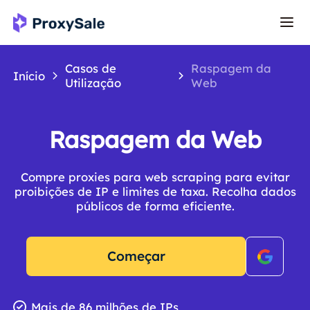
Casos de
Raspagem da
Início
Utilização
Web
Raspagem da Web
Compre proxies para web scraping para evitar
proibições de IP e limites de taxa. Recolha dados
públicos de forma eficiente.
Começar
Mais de 86 milhões de IPs