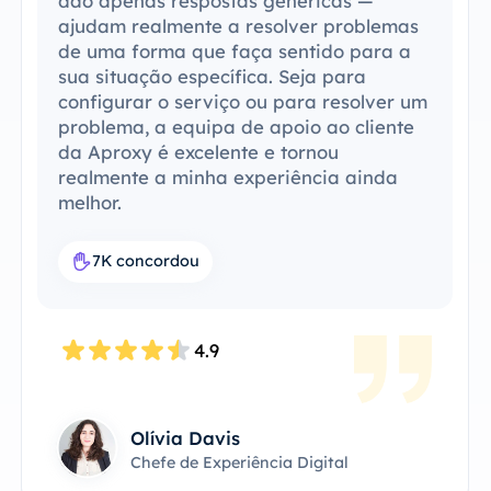
ferramentas"
Consegui integrar o
ProxySale na minha configuração atual
com facilidade. O processo de
configuração foi simples e intuitivo, e
consegui que tudo funcionasse sem
problemas. A compatibilidade do
ProxySale com as ferramentas que já
utilizo torna-o incrivelmente prático e
eficiente. É a solução de proxy perfeita
para o meu fluxo de trabalho.
7.6K concordou
4.8
James Anderson
Proprietário Técnico do Produto