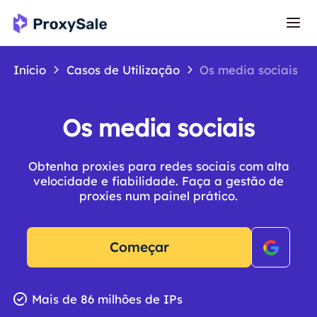
Início
Casos de Utilização
Os media sociais
Os media sociais
Obtenha proxies para redes sociais com alta
velocidade e fiabilidade. Faça a gestão de
proxies num painel prático.
Começar
Mais de 86 milhões de IPs