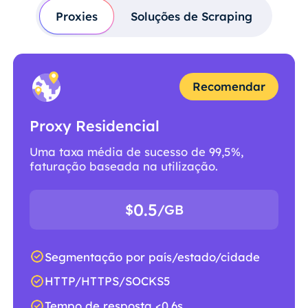
Proxies
Soluções de Scraping
Recomendar
Proxy Residencial
Uma taxa média de sucesso de 99,5%,
faturação baseada na utilização.
0.5
$
/GB
Segmentação por país/estado/cidade
HTTP/HTTPS/SOCKS5
Tempo de resposta <0,6s