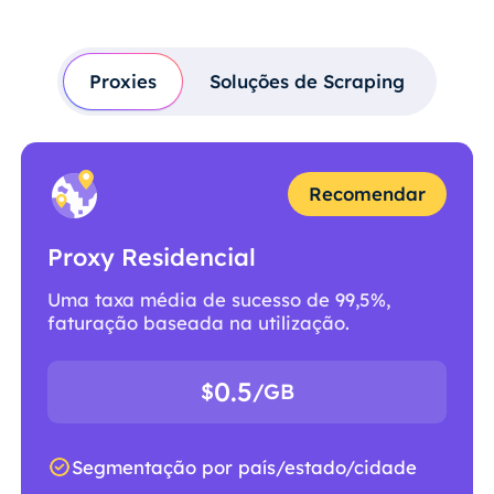
Proxies
Soluções de Scraping
Recomendar
Proxy Residencial
Uma taxa média de sucesso de 99,5%,
faturação baseada na utilização.
0.5
$
/GB
Segmentação por país/estado/cidade