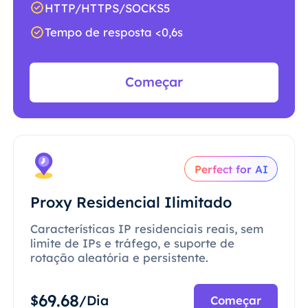
HTTP/HTTPS/SOCKS5
Tempo de resposta <0,6s
Começar
Perfect for AI
Proxy Residencial Ilimitado
Características IP residenciais reais, sem
limite de IPs e tráfego, e suporte de
rotação aleatória e persistente.
69.68
$
/Dia
Começar