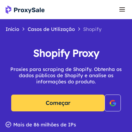
Início
Casos de Utilização
Shopify
Shopify Proxy
Proxies para scraping de Shopify. Obtenha os
dados públicos de Shopify e analise as
informações do produto.
Começar
Mais de 86 milhões de IPs