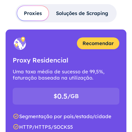
Proxies
Soluções de Scraping
Recomendar
Proxy Residencial
Uma taxa média de sucesso de 99,5%,
faturação baseada na utilização.
0.5
$
/GB
Segmentação por país/estado/cidade
HTTP/HTTPS/SOCKS5