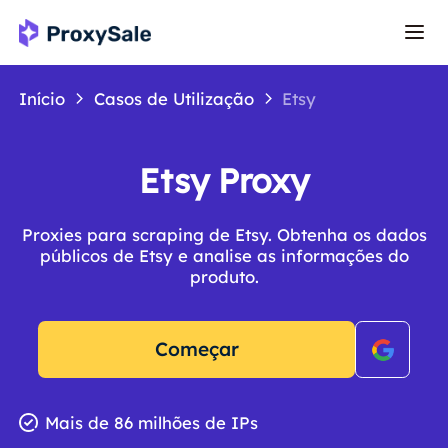
Início
Casos de Utilização
Etsy
Etsy Proxy
Proxies para scraping de Etsy. Obtenha os dados
públicos de Etsy e analise as informações do
produto.
Começar
Mais de 86 milhões de IPs