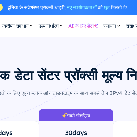
दुनिया के सर्वश्रेष्ठ प्रॉक्सी आईपी,
नए उपयोगकर्ताओं
को
छूट
मिलती है!
ष
स्क्रैपिंग समाधान
मूल्य निर्धारण
AI के लिए डेटा
समाधान
संसाध
िक डेटा सेंटर प्रॉक्सी मूल्य नि
ों के लिए शून्य ब्लॉक और डाउनटाइम के साथ सबसे तेज़ IPv4 डेटासेंटर
सबसे लोकप्रिय
days
30days