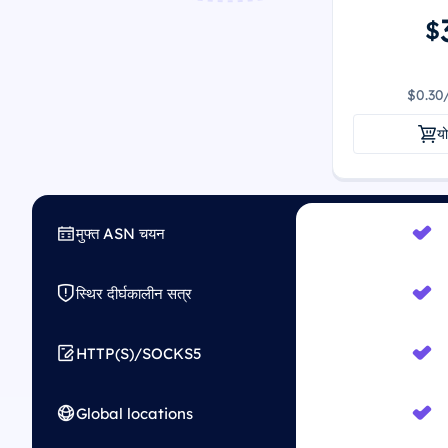
$
$0.30
यो
मुफ्त ASN चयन
स्थिर दीर्घकालीन सत्र
HTTP(S)/SOCKS5
Global locations