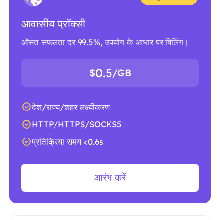
आवासीय प्रॉक्सी
औसत सफलता दर 99.5%, उपयोग के आधार पर बिलिंग।
0.5
$
/GB
देश/राज्य/शहर लक्ष्यीकरण
HTTP/HTTPS/SOCKS5
प्रतिक्रिया समय <0.6s
आरंभ करें