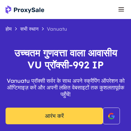
होम
सभी स्थान
Vanuatu
उच्चतम गुणवत्ता वाला आवासीय
VU प्रॉक्सी-992 IP
Vanuatu प्रॉक्सी सर्वर के साथ अपने स्क्रैपिंग ऑपरेशन को
ऑप्टिमाइज़ करें और अपनी लक्षित वेबसाइटों तक कुशलतापूर्वक
पहुँचें!
आरंभ करें