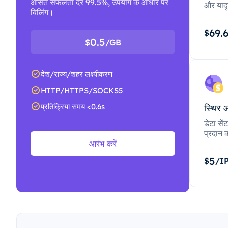
औसत सफलता दर 99.5%, उपयोग के आधार पर
और यादृ
बिलिंग।
69.
$
0.5
$
/GB
देश/राज्य/शहर लक्ष्यीकरण
HTTP/HTTPS/SOCKS5
प्रतिक्रिया समय <0.6s
स्थिर 
डेटा से
प्रदान क
आरंभ करें
5
$
/I