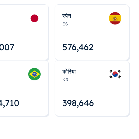
स्पेन
ES
,008
576,463
कोरिया
KR
4,712
398,648