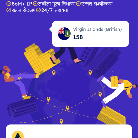
86M+ IP
लचीला मूल्य निर्धारण
उन्नत लक्ष्यीकरण
सहज सेटअप
24/7 सहायता
Virgin Islands (British)
158