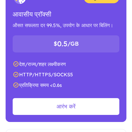
आवासीय प्रॉक्सी
औसत सफलता दर 99.5%, उपयोग के आधार पर बिलिंग।
0.5
$
/GB
देश/राज्य/शहर लक्ष्यीकरण
HTTP/HTTPS/SOCKS5
प्रतिक्रिया समय <0.6s
आरंभ करें