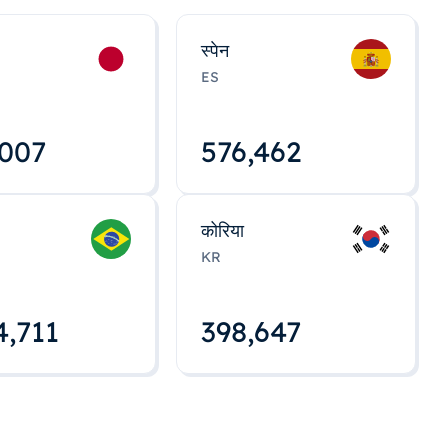
स्पेन
ES
,008
576,463
कोरिया
KR
4,712
398,648