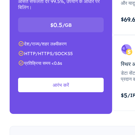
औसत सफलता दर 99.5%, उपयोग के आधार पर
और यादृ
बिलिंग।
69.
$
0.5
$
/GB
देश/राज्य/शहर लक्ष्यीकरण
HTTP/HTTPS/SOCKS5
प्रतिक्रिया समय <0.6s
स्थिर 
डेटा से
प्रदान क
आरंभ करें
5
$
/I