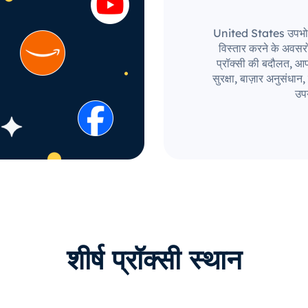
United States उपभोक्ता 
विस्तार करने के अवस
प्रॉक्सी की बदौलत, आपक
सुरक्षा, बाज़ार अनुसंध
उपय
शीर्ष प्रॉक्सी स्थान