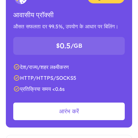
आवासीय प्रॉक्सी
औसत सफलता दर 99.5%, उपयोग के आधार पर बिलिंग।
0.5
$
/GB
देश/राज्य/शहर लक्ष्यीकरण
HTTP/HTTPS/SOCKS5
प्रतिक्रिया समय <0.6s
आरंभ करें