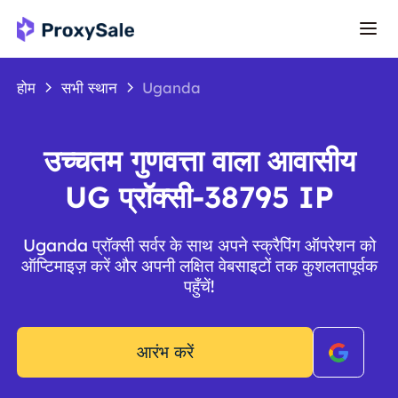
होम
सभी स्थान
Uganda
उच्चतम गुणवत्ता वाला आवासीय
UG प्रॉक्सी-38795 IP
Uganda प्रॉक्सी सर्वर के साथ अपने स्क्रैपिंग ऑपरेशन को
ऑप्टिमाइज़ करें और अपनी लक्षित वेबसाइटों तक कुशलतापूर्वक
पहुँचें!
आरंभ करें