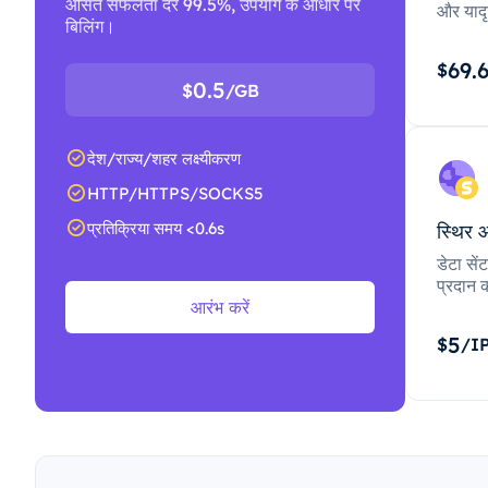
औसत सफलता दर 99.5%, उपयोग के आधार पर
और यादृ
बिलिंग।
69.
$
0.5
$
/GB
देश/राज्य/शहर लक्ष्यीकरण
HTTP/HTTPS/SOCKS5
प्रतिक्रिया समय <0.6s
स्थिर 
डेटा से
प्रदान क
आरंभ करें
5
$
/I