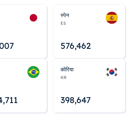
स्पेन
ES
,008
576,463
कोरिया
KR
4,712
398,648