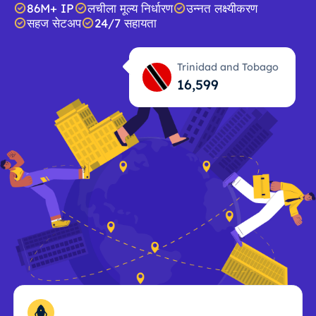
86M+ IP
लचीला मूल्य निर्धारण
उन्नत लक्ष्यीकरण
सहज सेटअप
24/7 सहायता
Trinidad and Tobago
16,600