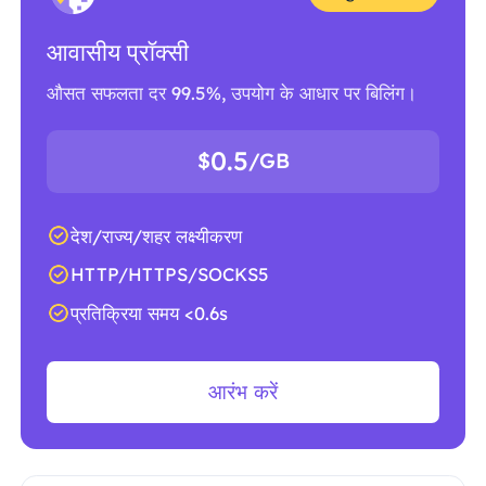
आवासीय प्रॉक्सी
औसत सफलता दर 99.5%, उपयोग के आधार पर बिलिंग।
0.5
$
/GB
देश/राज्य/शहर लक्ष्यीकरण
HTTP/HTTPS/SOCKS5
प्रतिक्रिया समय <0.6s
आरंभ करें