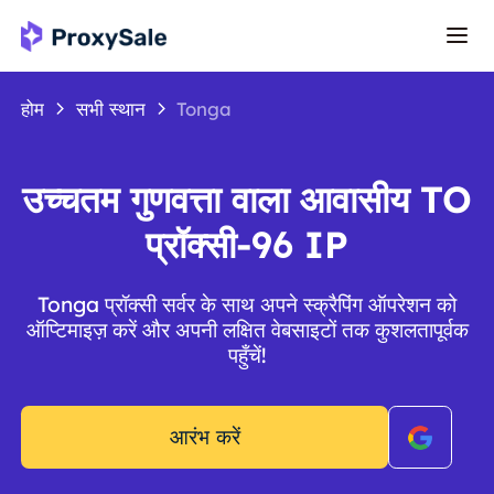
होम
सभी स्थान
Tonga
उच्चतम गुणवत्ता वाला आवासीय TO
प्रॉक्सी-96 IP
Tonga प्रॉक्सी सर्वर के साथ अपने स्क्रैपिंग ऑपरेशन को
ऑप्टिमाइज़ करें और अपनी लक्षित वेबसाइटों तक कुशलतापूर्वक
पहुँचें!
आरंभ करें