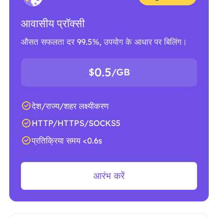
आवासीय प्रॉक्सी
औसत सफलता दर 99.5%, उपयोग के आधार पर बिलिंग।
0.5
$
/GB
देश/राज्य/शहर लक्ष्यीकरण
HTTP/HTTPS/SOCKS5
प्रतिक्रिया समय <0.6s
आरंभ करें