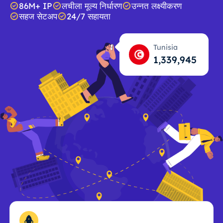
86M+ IP
लचीला मूल्य निर्धारण
उन्नत लक्ष्यीकरण
सहज सेटअप
24/7 सहायता
Tunisia
1,339,946