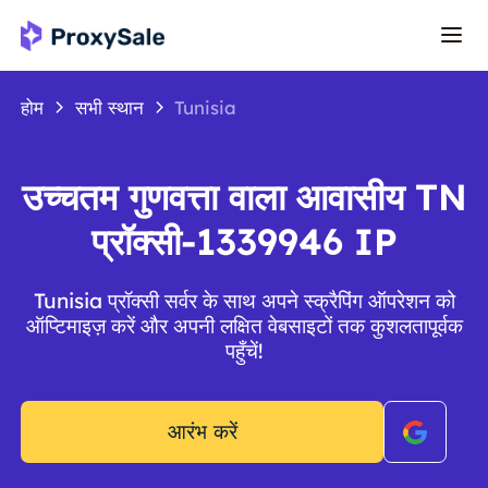
होम
सभी स्थान
Tunisia
उच्चतम गुणवत्ता वाला आवासीय TN
प्रॉक्सी-1339946 IP
Tunisia प्रॉक्सी सर्वर के साथ अपने स्क्रैपिंग ऑपरेशन को
ऑप्टिमाइज़ करें और अपनी लक्षित वेबसाइटों तक कुशलतापूर्वक
पहुँचें!
आरंभ करें