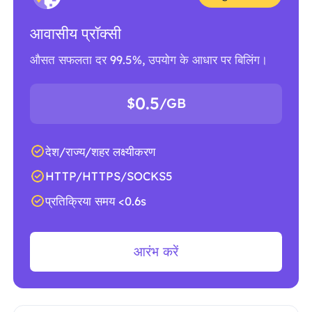
आवासीय प्रॉक्सी
औसत सफलता दर 99.5%, उपयोग के आधार पर बिलिंग।
0.5
$
/GB
देश/राज्य/शहर लक्ष्यीकरण
HTTP/HTTPS/SOCKS5
प्रतिक्रिया समय <0.6s
आरंभ करें