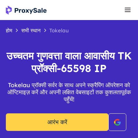
होम
सभी स्थान
Tokelau
उच्चतम गुणवत्ता वाला आवासीय TK
प्रॉक्सी-65598 IP
Tokelau प्रॉक्सी सर्वर के साथ अपने स्क्रैपिंग ऑपरेशन को
ऑप्टिमाइज़ करें और अपनी लक्षित वेबसाइटों तक कुशलतापूर्वक
पहुँचें!
आरंभ करें