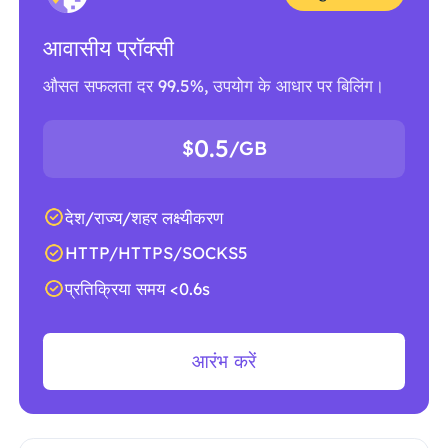
आवासीय प्रॉक्सी
औसत सफलता दर 99.5%, उपयोग के आधार पर बिलिंग।
0.5
$
/GB
देश/राज्य/शहर लक्ष्यीकरण
HTTP/HTTPS/SOCKS5
प्रतिक्रिया समय <0.6s
आरंभ करें