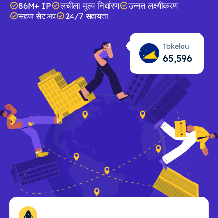
86M+ IP
लचीला मूल्य निर्धारण
उन्नत लक्ष्यीकरण
सहज सेटअप
24/7 सहायता
Tokelau
65,598