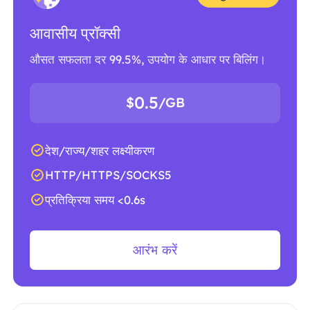
आवासीय प्रॉक्सी
औसत सफलता दर 99.5%, उपयोग के आधार पर बिलिंग।
0.5
$
/GB
देश/राज्य/शहर लक्ष्यीकरण
HTTP/HTTPS/SOCKS5
प्रतिक्रिया समय <0.6s
आरंभ करें