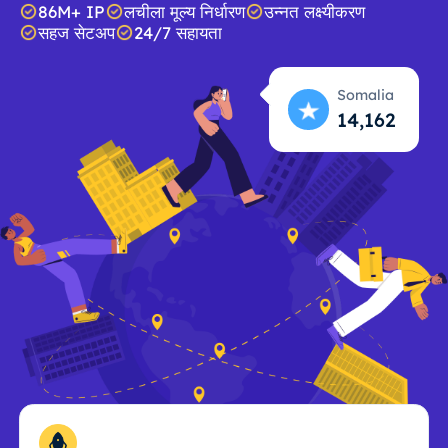
86M+ IP
लचीला मूल्य निर्धारण
उन्नत लक्ष्यीकरण
सहज सेटअप
24/7 सहायता
Somalia
14,163