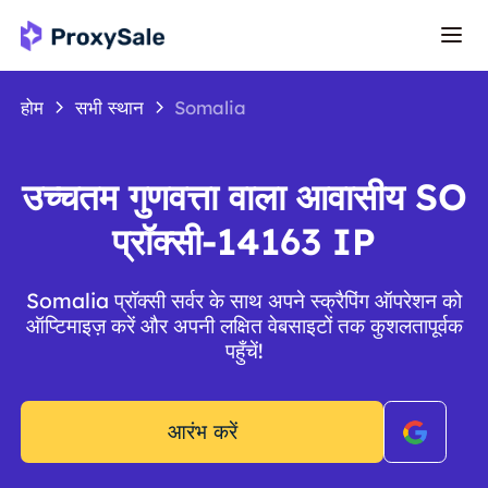
होम
सभी स्थान
Somalia
उच्चतम गुणवत्ता वाला आवासीय SO
प्रॉक्सी-14163 IP
Somalia प्रॉक्सी सर्वर के साथ अपने स्क्रैपिंग ऑपरेशन को
ऑप्टिमाइज़ करें और अपनी लक्षित वेबसाइटों तक कुशलतापूर्वक
पहुँचें!
आरंभ करें