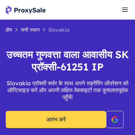
होम
सभी स्थान
Slovakia
उच्चतम गुणवत्ता वाला आवासीय SK
प्रॉक्सी-61251 IP
Slovakia प्रॉक्सी सर्वर के साथ अपने स्क्रैपिंग ऑपरेशन को
ऑप्टिमाइज़ करें और अपनी लक्षित वेबसाइटों तक कुशलतापूर्वक
पहुँचें!
आरंभ करें