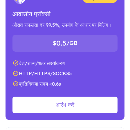
आवासीय प्रॉक्सी
औसत सफलता दर 99.5%, उपयोग के आधार पर बिलिंग।
0.5
$
/GB
देश/राज्य/शहर लक्ष्यीकरण
HTTP/HTTPS/SOCKS5
प्रतिक्रिया समय <0.6s
आरंभ करें