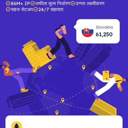
86M+ IP
लचीला मूल्य निर्धारण
उन्नत लक्ष्यीकरण
सहज सेटअप
24/7 सहायता
Slovakia
61,251