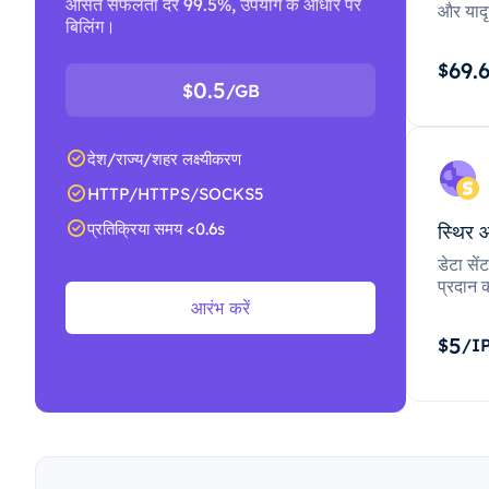
औसत सफलता दर 99.5%, उपयोग के आधार पर
और यादृ
बिलिंग।
69.
$
0.5
$
/GB
देश/राज्य/शहर लक्ष्यीकरण
HTTP/HTTPS/SOCKS5
प्रतिक्रिया समय <0.6s
स्थिर 
डेटा से
प्रदान क
आरंभ करें
5
$
/I