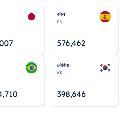
स्पेन
ES
,008
576,463
कोरिया
KR
4,712
398,648