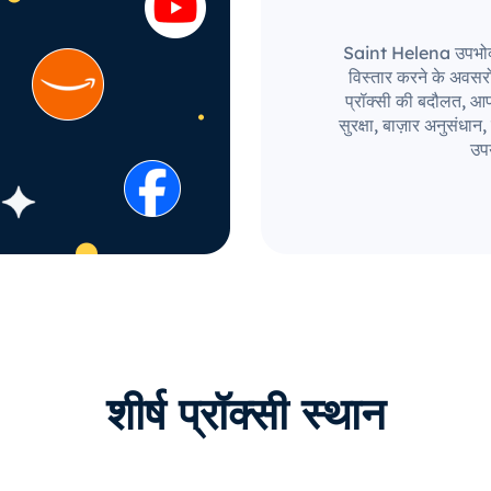
Saint Helena उपभोक्ता 
विस्तार करने के अवस
प्रॉक्सी की बदौलत, आपक
सुरक्षा, बाज़ार अनुसंध
उपय
शीर्ष प्रॉक्सी स्थान