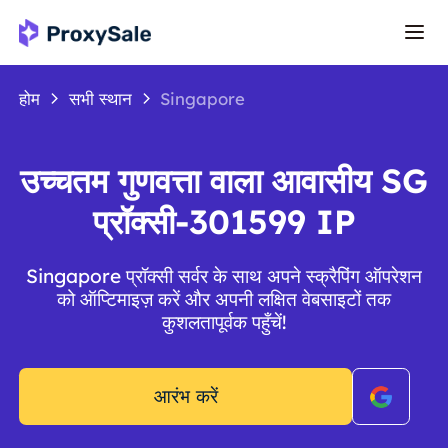
होम
सभी स्थान
Singapore
उच्चतम गुणवत्ता वाला आवासीय SG
प्रॉक्सी-301599 IP
Singapore प्रॉक्सी सर्वर के साथ अपने स्क्रैपिंग ऑपरेशन
को ऑप्टिमाइज़ करें और अपनी लक्षित वेबसाइटों तक
कुशलतापूर्वक पहुँचें!
आरंभ करें