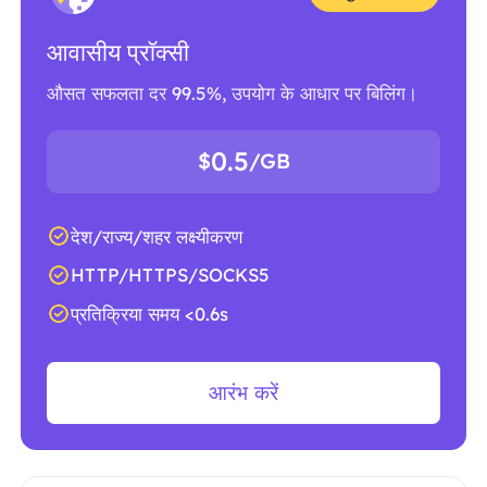
आवासीय प्रॉक्सी
औसत सफलता दर 99.5%, उपयोग के आधार पर बिलिंग।
0.5
$
/GB
देश/राज्य/शहर लक्ष्यीकरण
HTTP/HTTPS/SOCKS5
प्रतिक्रिया समय <0.6s
आरंभ करें