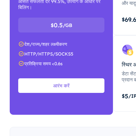
औसत सफलता दर 99.5%, उपयोग के आधार पर
और यादृ
बिलिंग।
69.
$
0.5
$
/GB
देश/राज्य/शहर लक्ष्यीकरण
HTTP/HTTPS/SOCKS5
प्रतिक्रिया समय <0.6s
स्थिर 
डेटा से
प्रदान क
आरंभ करें
5
$
/I