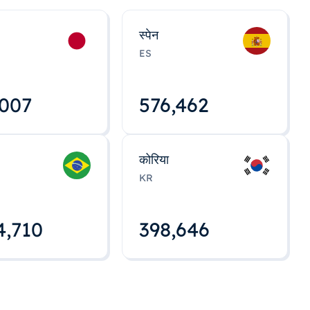
स्पेन
ES
,008
576,463
कोरिया
KR
4,712
398,648