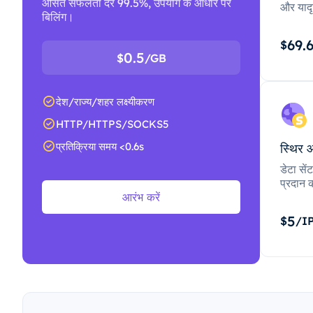
औसत सफलता दर 99.5%, उपयोग के आधार पर
और यादृ
बिलिंग।
69.
$
0.5
$
/GB
देश/राज्य/शहर लक्ष्यीकरण
HTTP/HTTPS/SOCKS5
प्रतिक्रिया समय <0.6s
स्थिर 
डेटा से
प्रदान क
आरंभ करें
5
$
/I