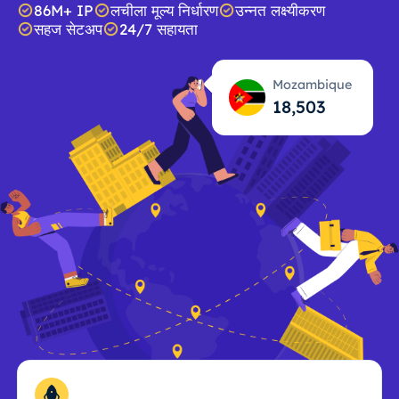
86M+ IP
लचीला मूल्य निर्धारण
उन्नत लक्ष्यीकरण
सहज सेटअप
24/7 सहायता
Mozambique
18,504