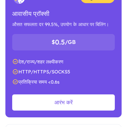
आवासीय प्रॉक्सी
औसत सफलता दर 99.5%, उपयोग के आधार पर बिलिंग।
0.5
$
/GB
देश/राज्य/शहर लक्ष्यीकरण
HTTP/HTTPS/SOCKS5
प्रतिक्रिया समय <0.6s
आरंभ करें