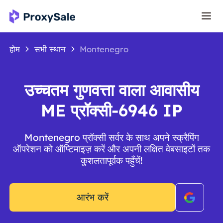
होम
सभी स्थान
Montenegro
उच्चतम गुणवत्ता वाला आवासीय
ME प्रॉक्सी-6946 IP
Montenegro प्रॉक्सी सर्वर के साथ अपने स्क्रैपिंग
ऑपरेशन को ऑप्टिमाइज़ करें और अपनी लक्षित वेबसाइटों तक
कुशलतापूर्वक पहुँचें!
आरंभ करें