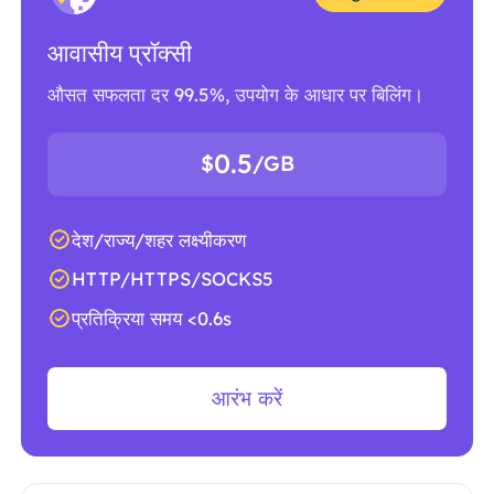
आवासीय प्रॉक्सी
औसत सफलता दर 99.5%, उपयोग के आधार पर बिलिंग।
0.5
$
/GB
देश/राज्य/शहर लक्ष्यीकरण
HTTP/HTTPS/SOCKS5
प्रतिक्रिया समय <0.6s
आरंभ करें