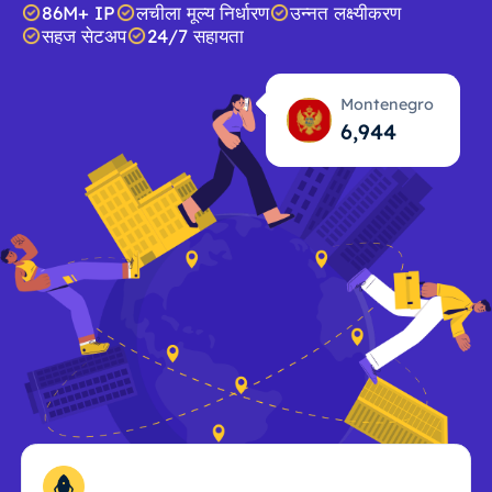
86M+ IP
लचीला मूल्य निर्धारण
उन्नत लक्ष्यीकरण
सहज सेटअप
24/7 सहायता
Montenegro
6,946