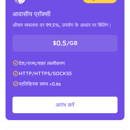
आवासीय प्रॉक्सी
औसत सफलता दर 99.5%, उपयोग के आधार पर बिलिंग।
0.5
$
/GB
देश/राज्य/शहर लक्ष्यीकरण
HTTP/HTTPS/SOCKS5
प्रतिक्रिया समय <0.6s
आरंभ करें