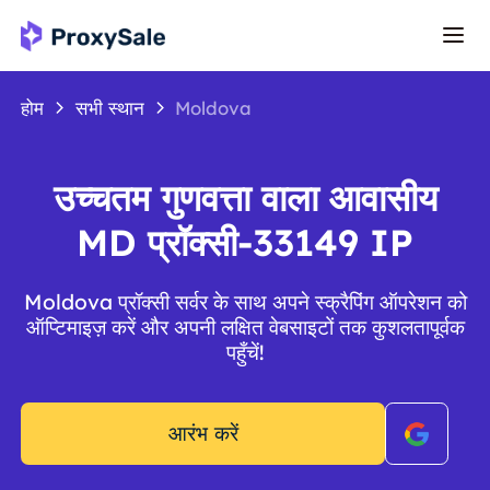
होम
सभी स्थान
Moldova
उच्चतम गुणवत्ता वाला आवासीय
MD प्रॉक्सी-33149 IP
Moldova प्रॉक्सी सर्वर के साथ अपने स्क्रैपिंग ऑपरेशन को
ऑप्टिमाइज़ करें और अपनी लक्षित वेबसाइटों तक कुशलतापूर्वक
पहुँचें!
आरंभ करें