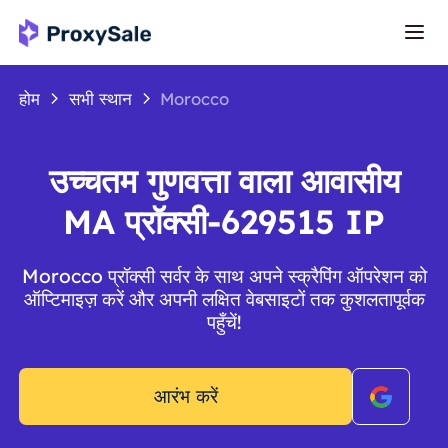
होम
सभी स्थान
Morocco
उच्चतम गुणवत्ता वाला आवासीय
MA प्रॉक्सी-629515 IP
Morocco प्रॉक्सी सर्वर के साथ अपने स्क्रैपिंग ऑपरेशन को
ऑप्टिमाइज़ करें और अपनी लक्षित वेबसाइटों तक कुशलतापूर्वक
पहुँचें!
आरंभ करें