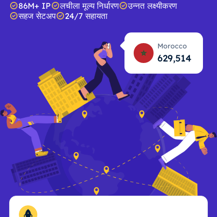
86M+ IP
लचीला मूल्य निर्धारण
उन्नत लक्ष्यीकरण
सहज सेटअप
24/7 सहायता
Morocco
629,515