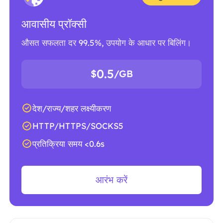
आवासीय प्रॉक्सी
औसत सफलता दर 99.5%, उपयोग के आधार पर बिलिंग।
0.5
$
/GB
देश/राज्य/शहर लक्ष्यीकरण
HTTP/HTTPS/SOCKS5
प्रतिक्रिया समय <0.6s
आरंभ करें