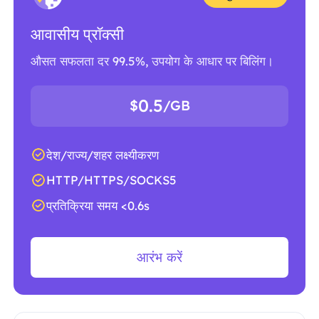
आवासीय प्रॉक्सी
औसत सफलता दर 99.5%, उपयोग के आधार पर बिलिंग।
0.5
$
/GB
देश/राज्य/शहर लक्ष्यीकरण
HTTP/HTTPS/SOCKS5
प्रतिक्रिया समय <0.6s
आरंभ करें