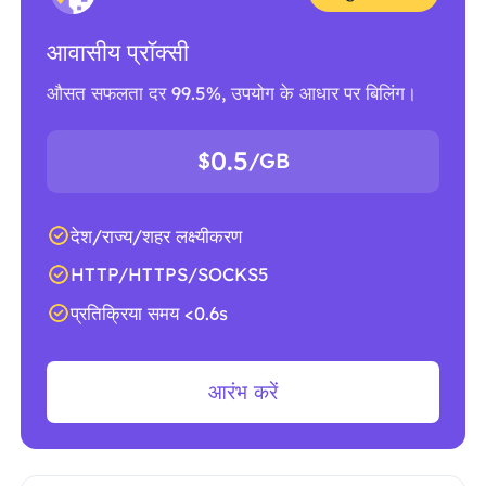
आवासीय प्रॉक्सी
औसत सफलता दर 99.5%, उपयोग के आधार पर बिलिंग।
0.5
$
/GB
देश/राज्य/शहर लक्ष्यीकरण
HTTP/HTTPS/SOCKS5
प्रतिक्रिया समय <0.6s
आरंभ करें